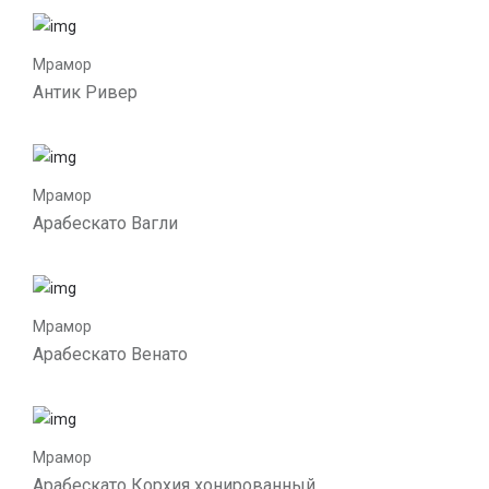
Мрамор
Антик Ривер
Мрамор
Арабескато Вагли
Мрамор
Арабескато Венато
Мрамор
Арабескато Корхия хонированный