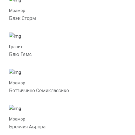
Мрамор
Блэк Сторм
Гранит
Блю Гемс
Мрамор
Боттиччино Семиклассико
Мрамор
Бреччия Аврора