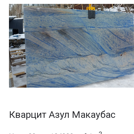
Кварцит Азул Макаубас