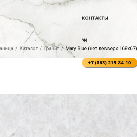
КОНТАКТЫ
раница
/
Каталог
/
Гранит
/
Mary Blue (нет левверх 168х67)
+7 (863) 219-84-10